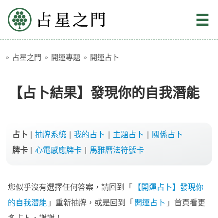
占星之門
☰
»
占星之門
»
開運專題
»
開運占卜
【占卜結果】發現你的自我潛能
占卜
|
抽牌系統
|
我的占卜
|
主題占卜
|
關係占卜
牌卡
|
心電感應牌卡
|
馬雅曆法符號卡
您似乎沒有選擇任何答案，請回到「
【開運占卜】發現你
的自我潛能
」重新抽牌，或是回到「
開運占卜
」首頁看更
多占卜，謝謝！