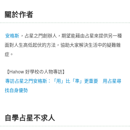
關於作者
安格斯
，
占星之門
創辦人
，期望能藉由占星來提供另一種
面對人生高低起伏的方法，協助大家解決生活中的疑難雜
症。
【Hahow 好學校の人物專訪】
專訪占星之門安格斯：「用」比「準」更重要 用占星尋
找自身優勢
自學占星不求人