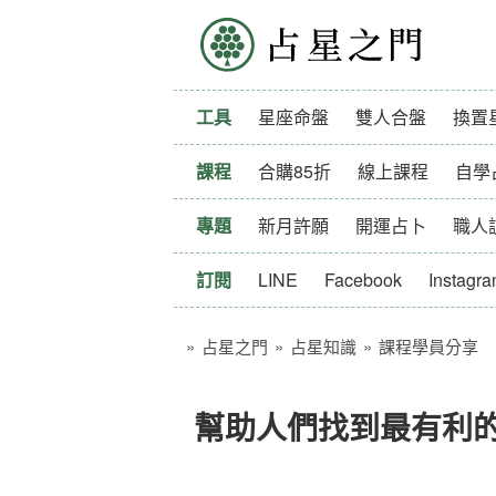
占星之門
工具
星座命盤
雙人合盤
換置
課程
合購85折
線上課程
自學
專題
新月許願
開運占卜
職人
訂閱
LINE
Facebook
Instagr
»
占星之門
»
占星知識
»
課程學員分享
幫助人們找到最有利