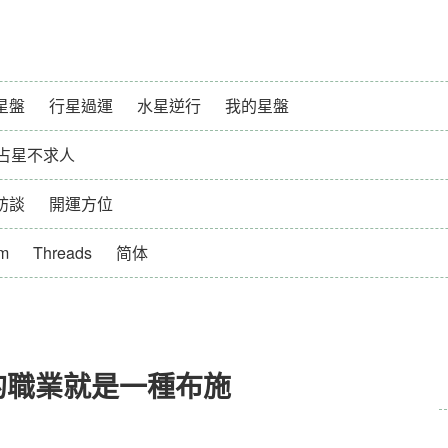
星盤
行星過運
水星逆行
我的星盤
占星不求人
訪談
開運方位
am
Threads
简体
的職業就是一種布施