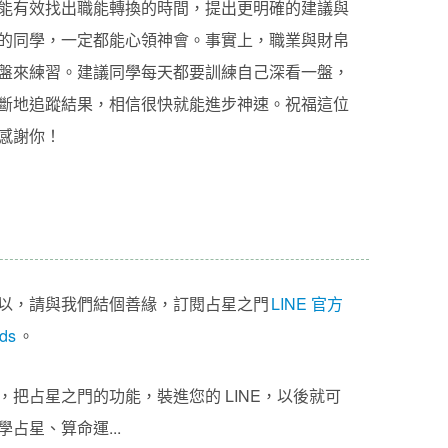
能有效找出職能轉換的時間，提出更明確的建議與
的同學，一定都能心領神會。事實上，職業與財帛
盤來練習。建議同學每天都要訓練自己深看一盤，
斷地追蹤結果，相信很快就能進步神速。祝福這位
感謝你！
以，請與我們結個善緣，訂閱占星之門
LINE 官方
ds
。
把占星之門的功能，裝進您的 LINE，以後就可
占星、算命運...