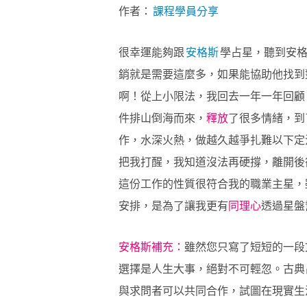
作者：
課程學員分享
很幸運能夠跟
安格斯
學占星，聽到安格
銷就是需要這麼多，如果能協助他找到
啊！從上小限法，我回去一年一年回顧
件排山倒海而來，
釋放
了很多情緒，到
作，水深火熱，做越久越爭扎難以下定
把我打醒，我知道沒法再硬撐，離開後
這份工作的性質很符合我的職業主星，
安排，是為了讓我更有
同理心
透過星盤
安格斯補充：
雖然您只寫了短短的一段
選擇是人生大事，絕對不可輕忽。古典
與求問者可以共同合作，試圖在現實生