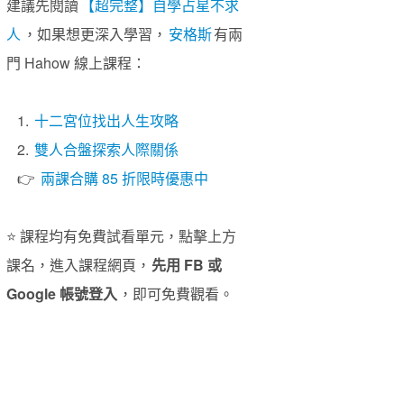
建議先閱讀
【超完整】自學占星不求
人
，如果想更深入學習，
安格斯
有兩
門 Hahow 線上課程：
1.
十二宮位找出人生攻略
2.
雙人合盤探索人際關係
👉
兩課合購 85 折限時優惠中
⭐️ 課程均有免費試看單元，點擊上方
課名，進入課程網頁，
先用 FB 或
Google 帳號登入
，即可免費觀看。