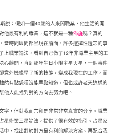
斯說：假如一個40歲的人來問職業，他生活的開
對他最有利的職業，這不就是一種
佈施
嗎？真的
，當時間區間都呈現在前面，許多選擇性遺忘的事
了上職業論法，看到自己做了12年非職業主星的工
決心離開，直到那年生日小限主星火星，一個事件
卻意外機緣學了新的技能，變成我現在的工作，而
雖然有點怨嘆沒能早點知道，但也或許老天這樣的
幫他人能找到對的方向去努力吧。
文字，但對我而言卻是非常非常真實的分享。職業
占星術業三星論法，提供了很有效的指引。占星家
活中，找出對於對方最有利的解決方案。再配合我