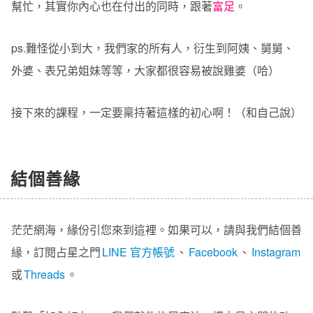
幫忙，其實你內心也在付出的同時，跟著
富足
。
ps.難怪從小到大，我們家的所有人，衍生到阿姨、舅舅、
外婆、表兄弟姐妹等等，大家都很容易被說雞婆（哈）
接下來的課程，一定要稟持著這樣的初心啊！（和自己說）
結個善緣
茫茫網海，緣份引您來到這裡。如果可以，請與我們結個善
緣，訂閱占星之門
LINE 官方帳號
、
Facebook
、
Instagram
或
Threads
。