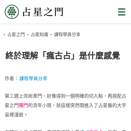
占星之門
☰
»
占星之門
»
占星知識
»
課程學員分享
終於理解「瘋古占」是什麼感覺
作者：
課程學員分享
第三週上完術業門，好像得到一個明確的切入點，再搭配占
星之門
獨門
的流年小限，就這樣突然間進入了占星盤的大宇
宙裡漫遊。