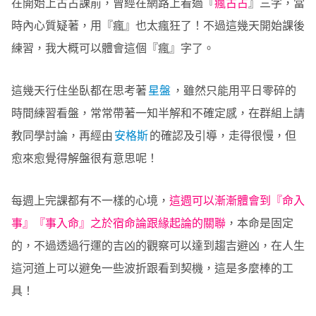
在開始上古占課前，曾經在網路上看過『
瘋古占
』三字，當
時內心質疑著，用『瘋』也太瘋狂了！不過這幾天開始課後
練習，我大概可以體會這個『瘋』字了。
這幾天行住坐臥都在思考著
星盤
，雖然只能用平日零碎的
時間練習看盤，常常帶著一知半解和不確定感，在群組上請
教同學討論，再經由
安格斯
的確認及引導，走得很慢，但
愈來愈覺得解盤很有意思呢！
每週上完課都有不一樣的心境，
這週可以漸漸體會到『命入
事』『事入命』之於宿命論跟緣起論的關聯
，本命是固定
的，不過透過行運的吉凶的觀察可以達到趨吉避凶，在人生
這河道上可以避免一些波折跟看到契機，這是多麼棒的工
具！