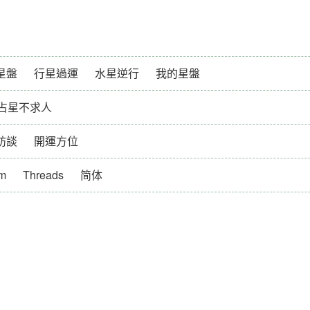
星盤
行星過運
水星逆行
我的星盤
占星不求人
訪談
開運方位
am
Threads
简体