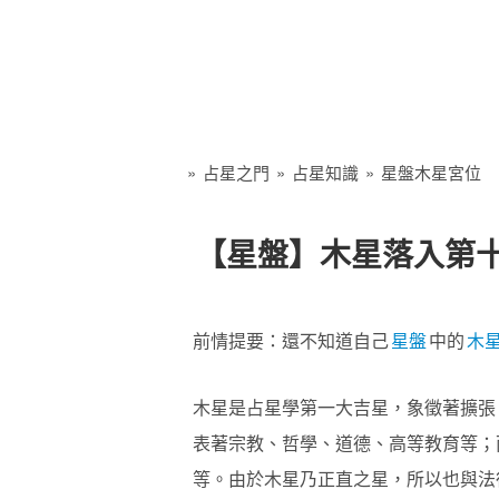
»
占星之門
»
占星知識
»
星盤木星宮位
【星盤】木星落入第十
前情提要：還不知道自己
星盤
中的
木
木星是占星學第一大吉星，象徵著擴張
表著宗教、哲學、道德、高等教育等；
等。由於木星乃正直之星，所以也與法