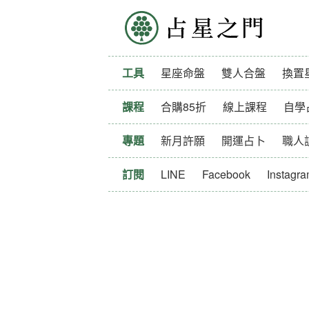
占星之門
工具
星座命盤
雙人合盤
換置
課程
合購85折
線上課程
自學
專題
新月許願
開運占卜
職人
訂閱
LINE
Facebook
Instagr