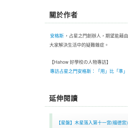
關於作者
安格斯
，
占星之門
創辦人
，期望能藉
大家解決生活中的疑難雜症。
【Hahow 好學校の人物專訪】
專訪占星之門安格斯：「用」比「準」
延伸閱讀
【星盤】木星落入第十一宮(福德宮)