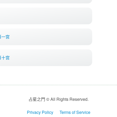
第一宮
第十宮
占星之門 © All Rights Reserved.
Privacy Policy
Terms of Service