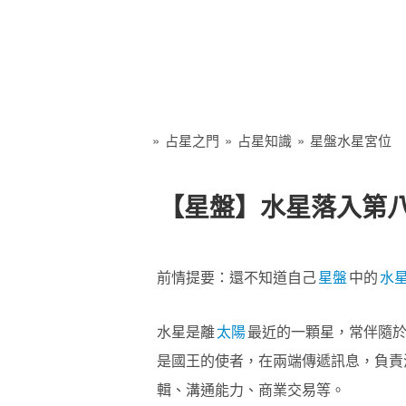
»
占星之門
»
占星知識
»
星盤水星宮位
【星盤】水星落入第八
前情提要：還不知道自己
星盤
中的
水
水星是離
太陽
最近的一顆星，常伴隨
是國王的使者，在兩端傳遞訊息，負責
輯、溝通能力、商業交易等。