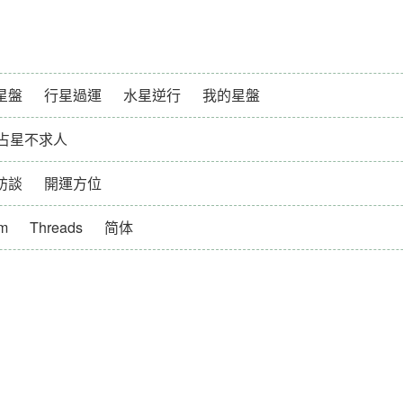
星盤
行星過運
水星逆行
我的星盤
占星不求人
訪談
開運方位
am
Threads
简体