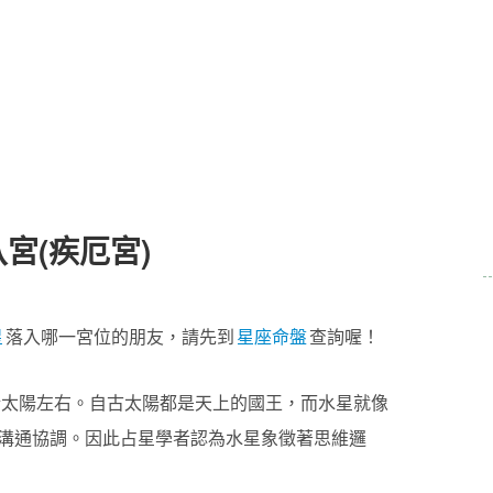
宮(疾厄宮)
星
落入哪一宮位的朋友，請先到
星座命盤
查詢喔！
於太陽左右。自古太陽都是天上的國王，而水星就像
溝通協調。因此占星學者認為水星象徵著思維邏