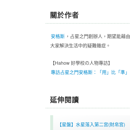
關於作者
安格斯
，
占星之門
創辦人
，期望能藉
大家解決生活中的疑難雜症。
【Hahow 好學校の人物專訪】
專訪占星之門安格斯：「用」比「準」
延伸閱讀
【星盤】水星落入第二宮(財帛宮)