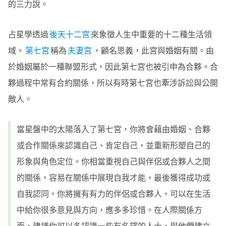
的三力說。
占星學透過
後天十二宮
來象徵人生中重要的十二種生活領
域。
第七宮
稱為
夫妻宮
，顧名思義，此宮與婚姻有關。由
於婚姻屬於一種聯盟形式，因此第七宮也被引申為合夥。合
夥過程中常有合約關係，所以有時第七宮也牽涉訴訟與公開
敵人。
當星盤中的太陽落入了第七宮，你將會藉由婚姻、合夥
或合作關係來認識自己、肯定自己，並重新形塑自己的
形象與角色定位。你相當重視自己與伴侶或合夥人之間
的關係，容易在關係中展現自我才能，最後獲得成功或
自我認同。你將擁有有力的伴侶或合夥人，可以在生活
中給你很多意見與方向，應多多珍惜。在人際關係方
面，建議你可以多認識一些有名望的人士，與他們建立