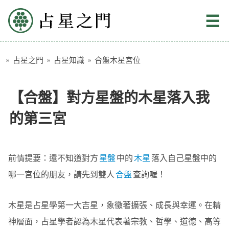
占星之門
☰
»
占星之門
»
占星知識
»
合盤木星宮位
【合盤】對方星盤的木星落入我
的第三宮
前情提要：還不知道對方
星盤
中的
木星
落入自己星盤中的
哪一宮位的朋友，請先到雙人
合盤
查詢喔！
木星是占星學第一大吉星，象徵著擴張、成長與幸運。在精
神層面，占星學者認為木星代表著宗教、哲學、道德、高等