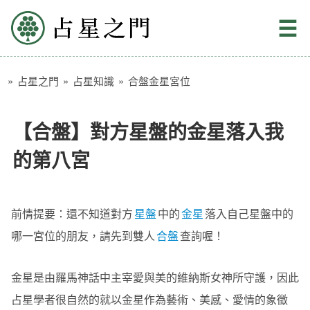
占星之門
☰
»
占星之門
»
占星知識
»
合盤金星宮位
【合盤】對方星盤的金星落入我
的第八宮
前情提要：還不知道對方
星盤
中的
金星
落入自己星盤中的
哪一宮位的朋友，請先到雙人
合盤
查詢喔！
金星是由羅馬神話中主宰愛與美的維納斯女神所守護，因此
占星學者很自然的就以金星作為藝術、美感、愛情的象徵