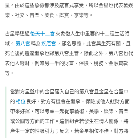
星。由於這些象徵都涉及感官式享受，所以金星也代表著娛
樂、社交、音樂、美食、鑑賞、享樂等。
占星學透過
後天十二宮
來象徵人生中重要的十二種生活領
域。
第八宮
稱為
疾厄宮
，顧名思義，此宮與生死有關，且
死亡後的遺產繼承也歸第八宮主管。除此之外，第八宮也代
表他人錢財，例如另一半的財富、保險、稅務、金融貸款
等。
當對方星盤中的金星落入自己的第八宮且金星在合盤中
的
相位
良好，對方有機會在繼承、保險或他人錢財方面
帶來好運，可以考慮一起從事藝術、美學、娛樂、音樂
或公關等方面的工作。這個組合若發生在情人關係，將
產生一定的性吸引力；反之，若金星相位不佳，對方將