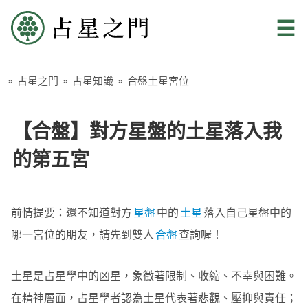
占星之門
☰
»
占星之門
»
占星知識
»
合盤土星宮位
【合盤】對方星盤的土星落入我
的第五宮
前情提要：還不知道對方
星盤
中的
土星
落入自己星盤中的
哪一宮位的朋友，請先到雙人
合盤
查詢喔！
土星是占星學中的凶星，象徵著限制、收縮、不幸與困難。
在精神層面，占星學者認為土星代表著悲觀、壓抑與責任；