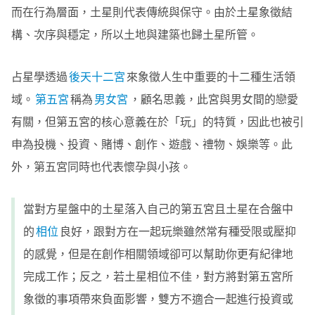
而在行為層面，土星則代表傳統與保守。由於土星象徵結
構、次序與穩定，所以土地與建築也歸土星所管。
占星學透過
後天十二宮
來象徵人生中重要的十二種生活領
域。
第五宮
稱為
男女宮
，顧名思義，此宮與男女間的戀愛
有關，但第五宮的核心意義在於「玩」的特質，因此也被引
申為投機、投資、賭博、創作、遊戲、禮物、娛樂等。此
外，第五宮同時也代表懷孕與小孩。
當對方星盤中的土星落入自己的第五宮且土星在合盤中
的
相位
良好，跟對方在一起玩樂雖然常有種受限或壓抑
的感覺，但是在創作相關領域卻可以幫助你更有紀律地
完成工作；反之，若土星相位不佳，對方將對第五宮所
象徵的事項帶來負面影響，雙方不適合一起進行投資或