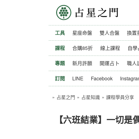
占星之門
工具
星座命盤
雙人合盤
換置
課程
合購85折
線上課程
自學
專題
新月許願
開運占卜
職人
訂閱
LINE
Facebook
Instagr
»
占星之門
»
占星知識
»
課程學員分享
【六班結業】一切是