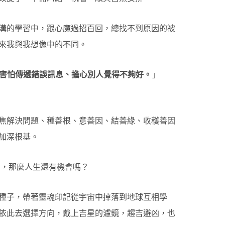
溝的學習中，跟心魔過招百回，總找不到原因的被
來我與我想像中的不同。
害怕傳遞錯誤訊息、擔心別人覺得不夠好。
」
焦解決問題、種善根、意善因、結善緣、收穫善因
加深根基。
定，那麼人生還有機會嗎？
種子，帶著靈魂印記從宇宙中掉落到地球互相學
依此去選擇方向，戴上吉星的濾鏡，趨吉避凶，也