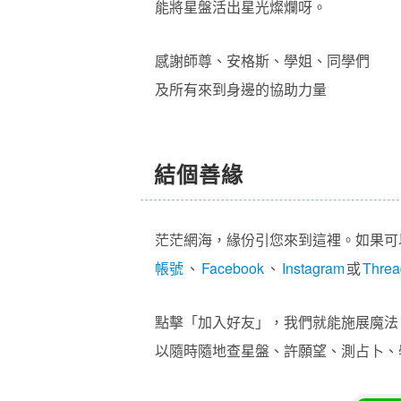
能將星盤活出星光燦爛呀。
感謝師尊、安格斯、學姐、同學們
及所有來到身邊的協助力量
結個善緣
茫茫網海，緣份引您來到這裡。如果可
帳號
、
Facebook
、
Instagram
或
Threa
點擊「加入好友」，我們就能施展魔法，
以隨時隨地查星盤、許願望、測占卜、學