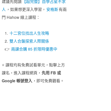
建議先閱讀
【超完整】自學占星不求
人
，如果想更深入學習，
安格斯
有兩
門 Hahow 線上課程：
1.
十二宮位找出人生攻略
2.
雙人合盤探索人際關係
👉
兩課合購 85 折限時優惠中
⭐️ 課程均有免費試看單元，點擊上方
課名，進入課程網頁，
先用 FB 或
Google 帳號登入
，即可免費觀看。