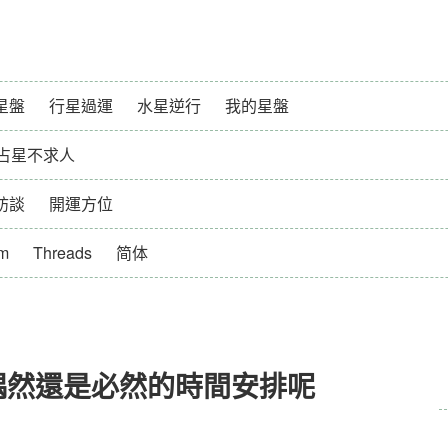
星盤
行星過運
水星逆行
我的星盤
占星不求人
訪談
開運方位
am
Threads
简体
偶然還是必然的時間安排呢